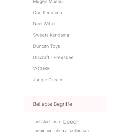
Mugen Musou
One Kendama
Deal With It
Sweets Kendama
Duncan Toys
Discraft - Freesbee
V-CUBE
Juggle Dream
Beliebte Begriffe
beech
antiskid
ash
beginner
collection
cherry