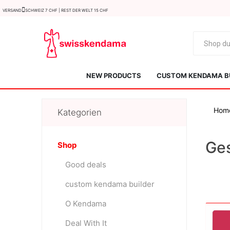
Versand
Schweiz 7 CHF | Rest der Welt 15 CHF
NEW PRODUCTS
CUSTOM KENDAMA B
Hom
Kategorien
Ge
Shop
Good deals
KROM
Kendama ISR
custom kendama builder
O Kendama
Deal With It