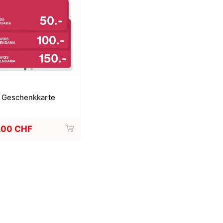
a
Mugen Musou
One Kendama
Geschenkkarte
.00 CHF
bee
V-CUBE
Juggle Dream