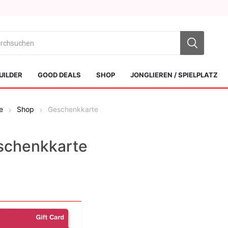
UILDER
GOOD DEALS
SHOP
JONGLIEREN / SPIELPLATZ
e
Shop
Geschenkkarte
schenkkarte
Sol Kendamas
Swiss Kendama