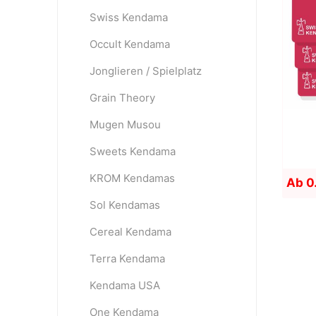
Swiss Kendama
Occult Kendama
OKendama
Terra Kendam
Jonglieren / Spielplatz
Grain Theory
Mugen Musou
Sweets Kendama
KROM Kendamas
Ab 0
Duncan Toys
Discraft - Frees
Sol Kendamas
Cereal Kendama
Terra Kendama
Kendama USA
One Kendama