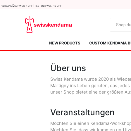
Versand
Schweiz 7 CHF | Rest der Welt 15 CHF
NEW PRODUCTS
CUSTOM KENDAMA B
Über uns
Swiss Kendama wurde 2020 als Wiederv
Martigny ins Leben gerufen, das jedes
unser Shop bietet eine der größten A
KROM
Kendama ISR
Veranstaltungen
Möchten Sie einen Kendama-Workshop f
Möchten Sie, dass wir kommen und liv