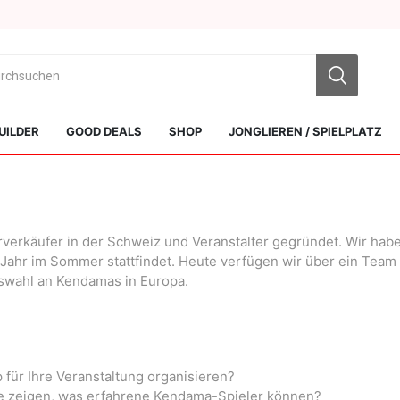
UILDER
GOOD DEALS
SHOP
JONGLIEREN / SPIELPLATZ
erkäufer in der Schweiz und Veranstalter gegründet. Wir habe
 Jahr im Sommer stattfindet. Heute verfügen wir über ein Team
uswahl an Kendamas in Europa.
Sol Kendamas
Swiss Kendama
ür Ihre Veranstaltung organisieren?
e zeigen, was erfahrene Kendama-Spieler können?