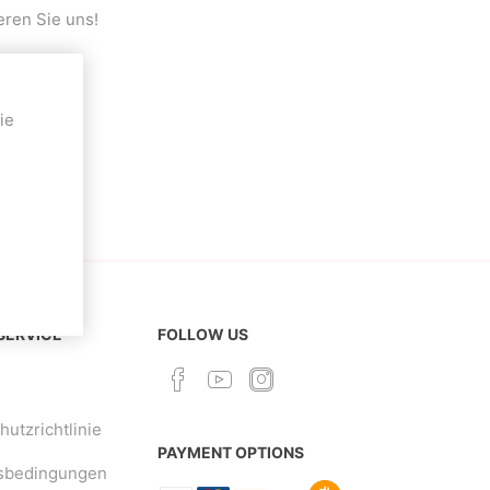
eren Sie uns!
Deal With It
Sweets Kendama
ie
.ch
 SERVICE
FOLLOW US
utzrichtlinie
PAYMENT OPTIONS
sbedingungen