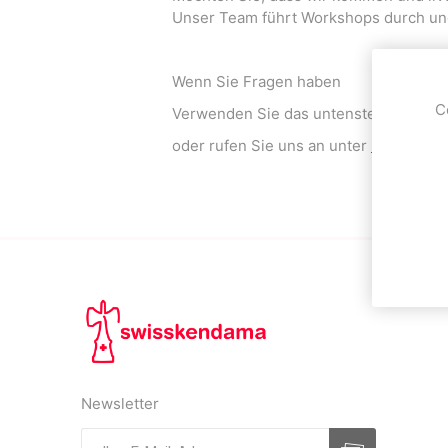
Unser Team führt Workshops durch und 
Wenn Sie Fragen haben
OKendama
Terra Kendam
C
Verwenden Sie das untenstehende Form
oder rufen Sie uns an unter
+4121552
Duncan Toys
Discraft - Frees
Newsletter