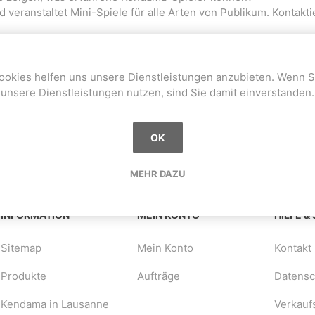
veranstaltet Mini-Spiele für alle Arten von Publikum. Kontakti
a
Mugen Musou
One Kendama
ookies helfen uns unsere Dienstleistungen anzubieten. Wenn S
ular oder schreiben Sie uns eine E-Mail an
yo@swisskendama
unsere Dienstleistungen nutzen, sind Sie damit einverstanden.
2102
OK
MEHR DAZU
bee
V-CUBE
Juggle Dream
INFORMATION
MEIN KONTO
HILFE &
Sitemap
Mein Konto
Kontakt
Produkte
Aufträge
Datensch
Kendama in Lausanne
Verkauf