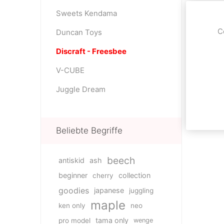
Sweets Kendama
C
Duncan Toys
Discraft - Freesbee
V-CUBE
Juggle Dream
Beliebte Begriffe
beech
antiskid
ash
beginner
collection
cherry
goodies
japanese
juggling
maple
ken only
neo
tama only
pro model
wenge