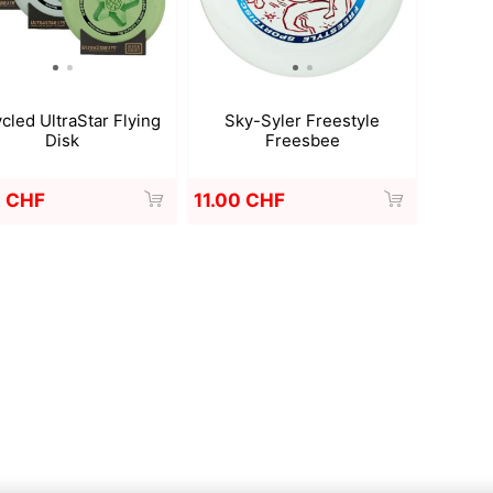
a
Mugen Musou
One Kendama
cled UltraStar Flying
Sky-Syler Freestyle
Disk
Freesbee
0 CHF
11.00 CHF
bee
V-CUBE
Juggle Dream