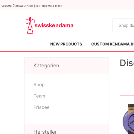
Versand
Schweiz 7 CHF | Rest der Welt 15 CHF
NEW PRODUCTS
CUSTOM KENDAMA B
Dis
Kategorien
Shop
Team
KROM
Kendama ISR
Frisbee
Hersteller