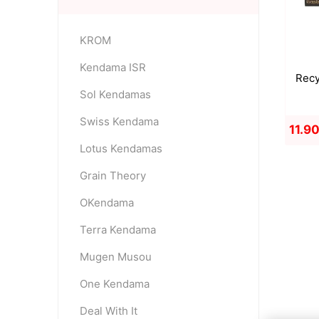
KROM
OKendama
Terra Kendam
Kendama ISR
Recy
Sol Kendamas
Swiss Kendama
11.9
Lotus Kendamas
Grain Theory
Duncan Toys
Discraft - Frees
OKendama
Terra Kendama
Mugen Musou
One Kendama
Deal With It