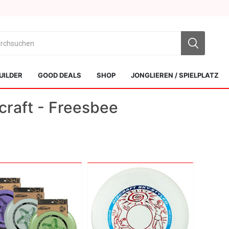
UILDER
GOOD DEALS
SHOP
JONGLIEREN / SPIELPLATZ
craft - Freesbee
Sol Kendamas
Swiss Kendama