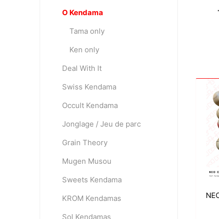
O Kendama
Tama only
OKendama
Terra Kendam
Ken only
Deal With It
Swiss Kendama
Occult Kendama
Jonglage / Jeu de parc
Duncan Toys
Discraft - Frees
Grain Theory
Mugen Musou
Sweets Kendama
NEO
KROM Kendamas
Sol Kendamas