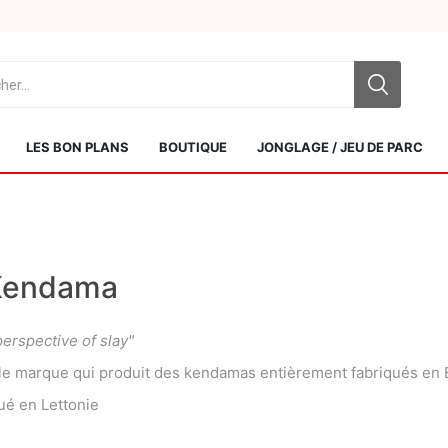
LES BON PLANS
BOUTIQUE
JONGLAGE / JEU DE PARC
Kendama
erspective of slay"
Sol Kendamas
Swiss Kendama
le marque qui produit des kendamas entièrement fabriqués en 
ué en Lettonie