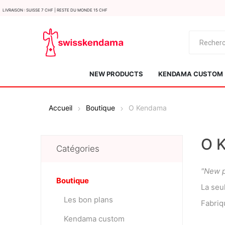
LIvraison : Suisse 7 CHF | Reste du monde 15 CHF
NEW PRODUCTS
KENDAMA CUSTOM
Accueil
Boutique
O Kendama
O 
Catégories
"New p
KROM
Kendama ISR
Boutique
La seu
Les bon plans
Fabriq
Kendama custom