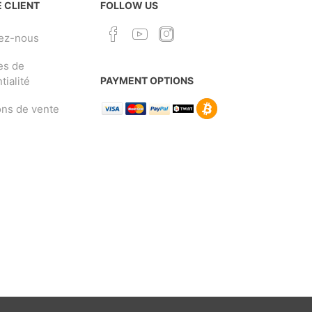
 CLIENT
FOLLOW US
ez-nous
es de
tialité
PAYMENT OPTIONS
ons de vente