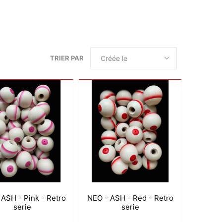
Deal With It
Sweets Kendama
TRIER PAR
 ASH - Pink - Retro
NEO - ASH - Red - Retro
serie
serie