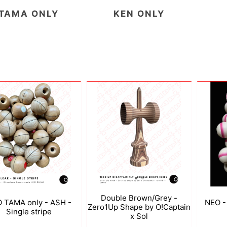
TAMA ONLY
KEN ONLY
a
Mugen Musou
One Kendama
bee
V-CUBE
Juggle Dream
Double Brown/Grey -
 TAMA only - ASH -
NEO -
Zero1Up Shape by O!Captain
Single stripe
x Sol