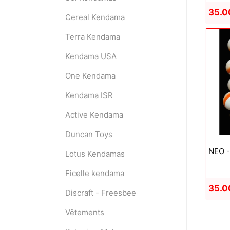
35.0
Cereal Kendama
Terra Kendama
Kendama USA
One Kendama
Kendama ISR
Active Kendama
Duncan Toys
NEO -
Lotus Kendamas
Ficelle kendama
35.0
Discraft - Freesbee
Vêtements