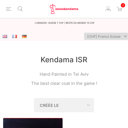
0
LIvraison : Suisse 7 CHF | Reste du monde 15 CHF
Kendama ISR
Hand Painted in Tel Aviv
The best clear coat in the game !