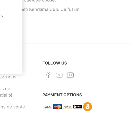
ppelée la Rosti Kendama Cup. Ce fut un
os
Deal With It
Sweets Kendama
 CLIENT
FOLLOW US
ez-nous
es de
tialité
PAYMENT OPTIONS
ons de vente