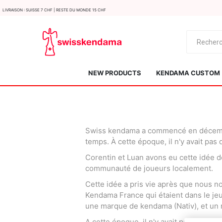
LIvraison : Suisse 7 CHF | Reste du monde 15 CHF
NEW PRODUCTS
KENDAMA CUSTOM
Swiss kendama a commencé en décembre
temps. À cette époque, il n'y avait pa
Corentin et Luan avons eu cette idée d
communauté de joueurs localement.
KROM
Kendama ISR
Cette idée a pris vie après que nous 
Kendama France qui étaient dans le jeu
une marque de kendama (Nativ), et un
A cette époque, il n'y avait pas de te