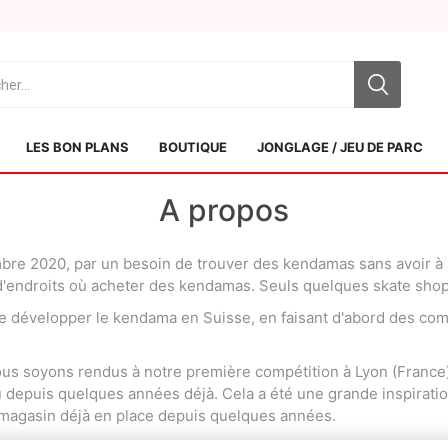
LES BON PLANS
BOUTIQUE
JONGLAGE / JEU DE PARC
A propos
 2020, par un besoin de trouver des kendamas sans avoir à pa
s d'endroits où acheter des kendamas. Seuls quelques skate shops
e développer le kendama en Suisse, en faisant d'abord des com
Sol Kendamas
Swiss Kendama
nous soyons rendus à notre première compétition à Lyon (France
 depuis quelques années déjà. Cela a été une grande inspiratio
 magasin déjà en place depuis quelques années.
lles choses en Suisse, il y avait certainement une opportunité 