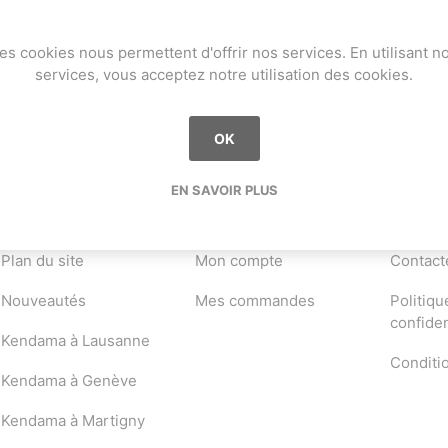
rganisé une réplique de la Baguette Kendama Cup à Martigny, a
es cookies nous permettent d'offrir nos services. En utilisant n
ontinuer !
services, vous acceptez notre utilisation des cookies.
a
Mugen Musou
One Kendama
OK
EN SAVOIR PLUS
INFORMATION
MON COMPTE
SERVICE
Plan du site
Mon compte
Contact
bee
V-CUBE
Juggle Dream
Nouveautés
Mes commandes
Politiqu
confiden
Kendama à Lausanne
Conditi
Kendama à Genève
Kendama à Martigny