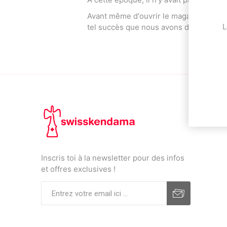
Avant même d'ouvrir le magasin, j'ai o
L
tel succès que nous avons décidé de c
OKendama
Terra Kendam
Duncan Toys
Discraft - Frees
Inscris toi à la newsletter pour des infos
et offres exclusives !