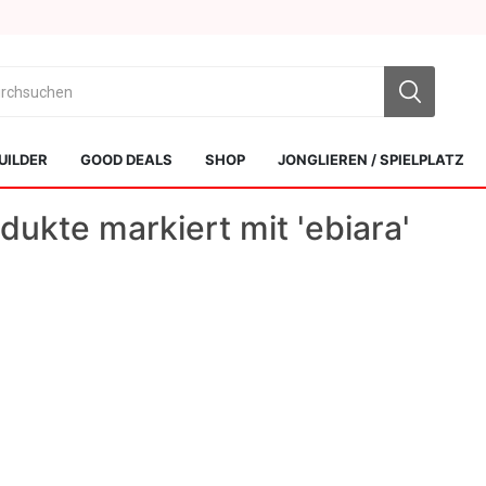
UILDER
GOOD DEALS
SHOP
JONGLIEREN / SPIELPLATZ
dukte markiert mit 'ebiara'
Sol Kendamas
Swiss Kendama