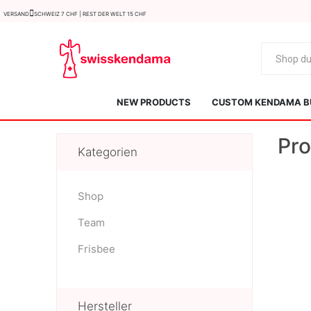
Versand
Schweiz 7 CHF | Rest der Welt 15 CHF
NEW PRODUCTS
CUSTOM KENDAMA B
Pro
Kategorien
Shop
Team
KROM
Kendama ISR
Frisbee
Hersteller