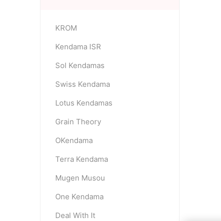
KROM
OKendama
Terra Kendam
Kendama ISR
Sol Kendamas
Swiss Kendama
Lotus Kendamas
Grain Theory
Duncan Toys
Discraft - Frees
OKendama
Terra Kendama
Mugen Musou
One Kendama
Deal With It