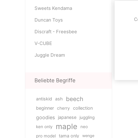
Sweets Kendama
C
Duncan Toys
Discraft - Freesbee
V-CUBE
Juggle Dream
Beliebte Begriffe
beech
antiskid
ash
beginner
collection
cherry
goodies
japanese
juggling
maple
ken only
neo
tama only
pro model
wenge