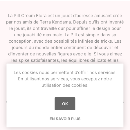
La Pill Cream Flora est un jouet d'adresse amusant créé
par nos amis de Terra Kendama. Depuis qu'ils ont inventé
le jouet, ils ont travaillé dur pour affiner le design pour
une jouabilité maximale. La Pill est simple dans sa
conception, avec des possibilités infinies de tricks. Les
joueurs du monde entier continuent de découvrir et
d'inventer de nouvelles figures avec elle. Si vous aimez
les spike satisfaisantes, les équilibres délicats et les
figures créatives, alors la Terra Pill est peut-être ce dont
Les cookies nous permettent d'offrir nos services.
vous rêviez.
En utilisant nos services, vous acceptez notre
Elle est également idéale comme tremplin vers le
utilisation des cookies.
Kendama pour les nouveaux joueurs. Pour les pros du
Kendama, nous vous mettons au défi de transposer les
compétences que vous maîtrisez sur la Terra Pill. Quelles
OK
sortes d'astuces allez-vous inventer ?
Fabriquée en bois de hêtre et recouverte d'une peinture
EN SAVOIR PLUS
super collante.