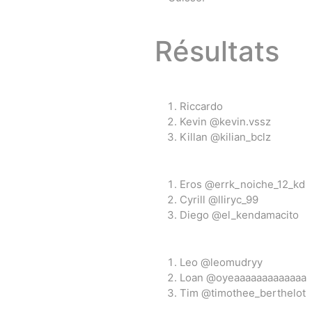
Résultats
OKendama
Terra Kendam
Riccardo
Kevin @kevin.vssz
Killan @kilian_bclz
Eros @errk_noiche_12_kd
Duncan Toys
Discraft - Frees
Cyrill @lliryc_99
Diego @el_kendamacito
Leo @leomudryy
Loan @oyeaaaaaaaaaaaaa
Tim @timothee_berthelot