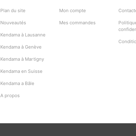
Plan du site
Mon compte
Contact
Nouveautés
Mes commandes
Politiqu
confiden
Kendama à Lausanne
Conditi
Kendama à Genève
Kendama à Martigny
Kendama en Suisse
Kendama a Bâle
A propos