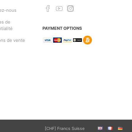
ez-nous
es de
tialité
PAYMENT OPTIONS
ons de vente