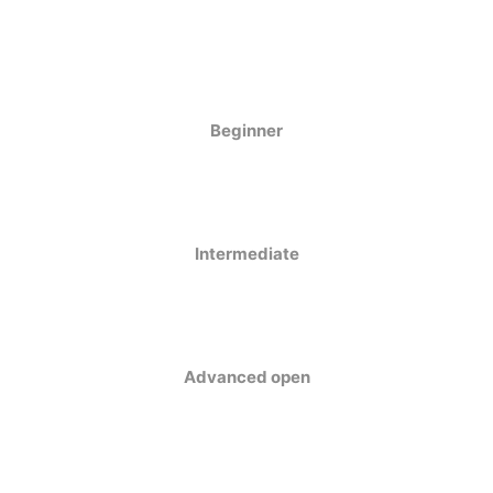
a
Mugen Musou
One Kendama
Beginner
Intermediate
bee
V-CUBE
Juggle Dream
Advanced open