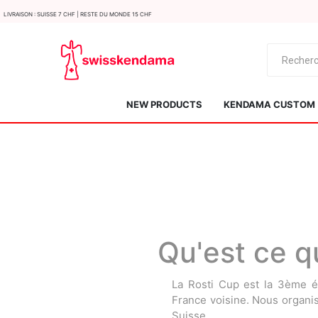
LIvraison : Suisse 7 CHF | Reste du monde 15 CHF
NEW PRODUCTS
KENDAMA CUSTOM
Qu'est ce q
KROM
Kendama ISR
La Rosti Cup est la 3ème é
France voisine. Nous organi
Suisse.