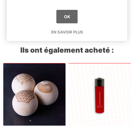
Tags du produit
goodies
(12)
OK
EN SAVOIR PLUS
Ils ont également acheté :