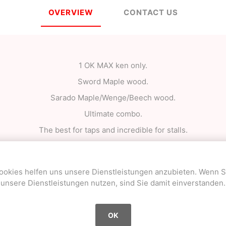
OVERVIEW
CONTACT US
1 OK MAX ken only.
Sword Maple wood.
Sarado Maple/Wenge/Beech wood.
Ultimate combo.
The best for taps and incredible for stalls.
The best shape in the game :)
ookies helfen uns unsere Dienstleistungen anzubieten. Wenn S
unsere Dienstleistungen nutzen, sind Sie damit einverstanden.
Beliebte Begriffe
OK