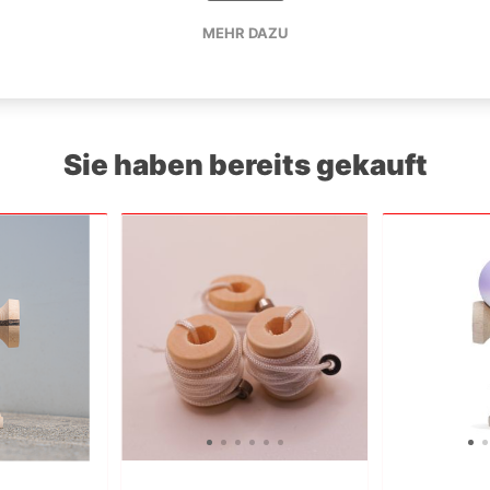
MEHR DAZU
maple
(21)
,
ken only
(5)
Sie haben bereits gekauft