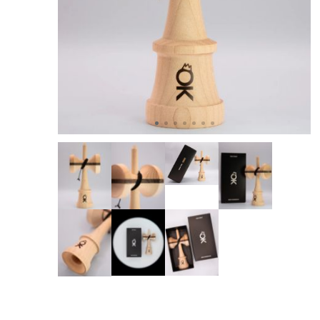
OKendama
Terra Kendam
Duncan Toys
Discraft - Frees