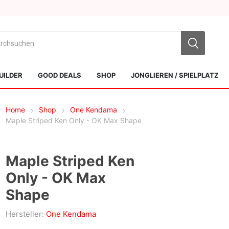
UILDER
GOOD DEALS
SHOP
JONGLIEREN / SPIELPLATZ
Home
Shop
One Kendama
Maple Striped Ken Only - OK Max Shape
Maple Striped Ken
Only - OK Max
Sol Kendamas
Swiss Kendama
Shape
Hersteller:
One Kendama